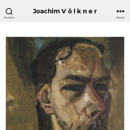
Joachim V ö l k n e r
Suchen
Menü